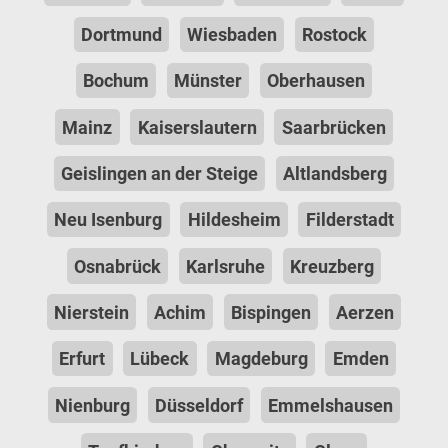
Dortmund
Wiesbaden
Rostock
Bochum
Münster
Oberhausen
Mainz
Kaiserslautern
Saarbrücken
Geislingen an der Steige
Altlandsberg
Neu Isenburg
Hildesheim
Filderstadt
Osnabrück
Karlsruhe
Kreuzberg
Nierstein
Achim
Bispingen
Aerzen
Erfurt
Lübeck
Magdeburg
Emden
Nienburg
Düsseldorf
Emmelshausen